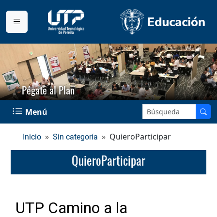
Pégate al Plan
Buscar en el sitio:
Menú
QuieroParticipar
Inicio
Sin categoría
QuieroParticipar